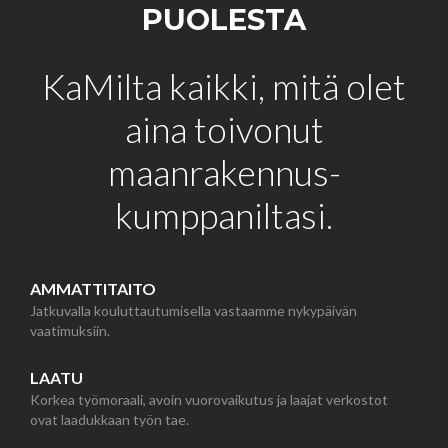
PUOLESTA
KaMilta kaikki, mitä olet
aina toivonut
maanrakennus-
kumppaniltasi.
AMMATTITAITO
Jatkuvalla kouluttautumisella vastaamme nykypäivän
vaatimuksiin.
LAATU
Korkea työmoraali, avoin vuorovaikutus ja laajat verkostot
ovat laadukkaan työn tae.