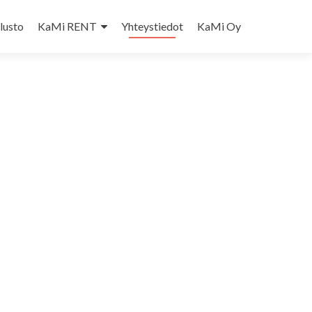
lusto
KaMi RENT
Yhteystiedot
KaMi Oy