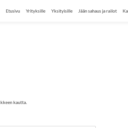
Skip
to
Etusivu
Yrityksille
Yksityisille
Jään sahaus ja railot
Ka
content
akkeen kautta.