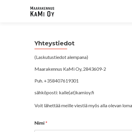
Yhteystiedot
(Laskutustiedot alempana)
Maarakennus KaMi Oy, 2843609-2
Puh. +358407619301
sähköposti: kalle(at)kamioy.fi
Voit lähettää meille viestiä myös alla olevan lom
Nimi
*