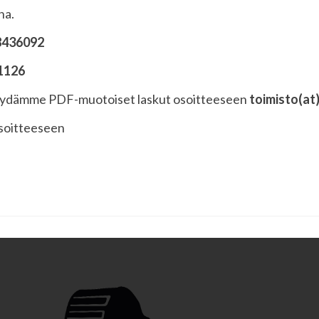
na.
8436092
91126
, pyydämme PDF-muotoiset laskut osoitteeseen
toimisto(at
soitteeseen